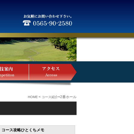
<
<2番ホール
HOME
コース紹介
コース攻略ひとくちメモ