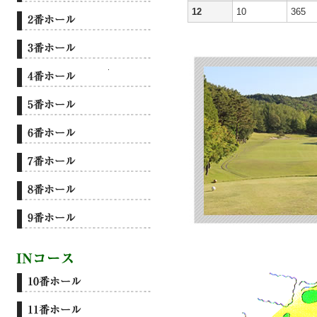
12
10
365