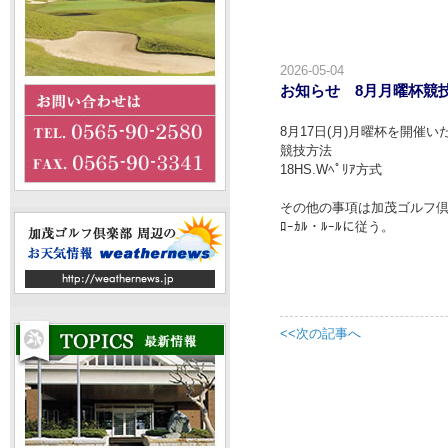
2026-05-04
お知らせ 8月月曜杯競
8月17日(月)月曜杯を開催い
競技方法
18HS.Wﾍﾟﾘｱ方式
その他の事項は加茂ゴルフ
ﾛｰｶﾙ・ﾙｰﾙに従う。
競技
<<次の記事へ